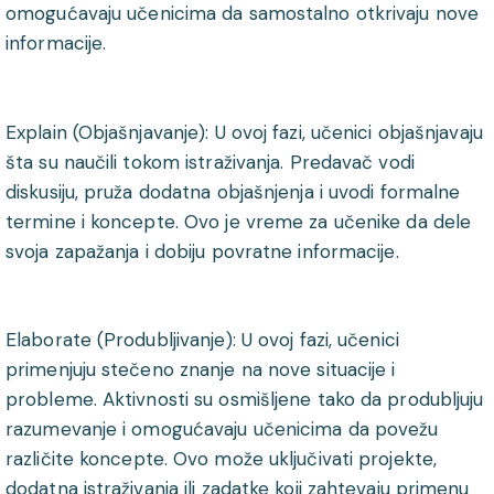
omogućavaju učenicima da samostalno otkrivaju nove
informacije.
Explain (Objašnjavanje): U ovoj fazi, učenici objašnjavaju
šta su naučili tokom istraživanja. Predavač vodi
diskusiju, pruža dodatna objašnjenja i uvodi formalne
termine i koncepte. Ovo je vreme za učenike da dele
svoja zapažanja i dobiju povratne informacije.
Elaborate (Produbljivanje): U ovoj fazi, učenici
primenjuju stečeno znanje na nove situacije i
probleme. Aktivnosti su osmišljene tako da produbljuju
razumevanje i omogućavaju učenicima da povežu
različite koncepte. Ovo može uključivati projekte,
dodatna istraživanja ili zadatke koji zahtevaju primenu