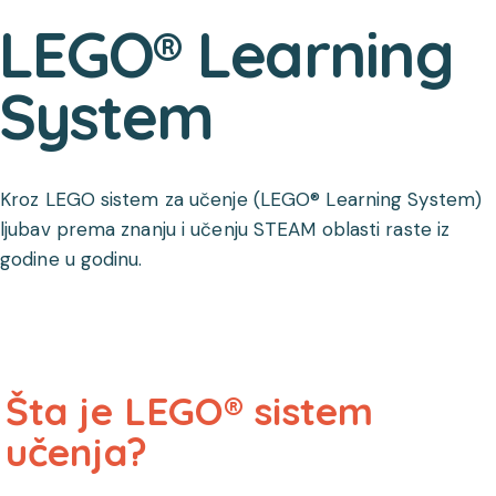
LEGO® Learning
System
Kroz LEGO sistem za učenje (LEGO® Learning System)
ljubav prema znanju i učenju STEAM oblasti raste iz
godine u godinu.
Šta je LEGO® sistem
učenja?