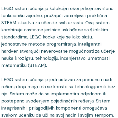
LEGO sistem učenja je kolekcija rešenja koja savršeno
funkcionišu zajedno, pružajući zanimljiva i praktična
STEAM iskustva za učenike svih uzrasta. Ovaj sistem
kombinuje nastavne jedinice usklađene sa školskim
standardima, LEGO kocke koje se lako slažu,
jednostavne metode programiranja, inteligentni
hardver, stvarajući neverovatne mogućnosti za učenje
nauke kroz igru, tehnologiju, inženjerstvo, umetnost i
matematiku (STEAM).
LEGO sistem učenja je jednostavan za primenu i nudi
rešenja koja mogu da se koriste sa tehnologijom ili bez
nje. Sistem može da se implementira odjednom ili
postepeno uvođenjem pojedinačnih rešenja. Sistem
integrisanih i prilagodljivih komponenti omogućava
svakom učeniku da uči na svoj način i svojim tempom,