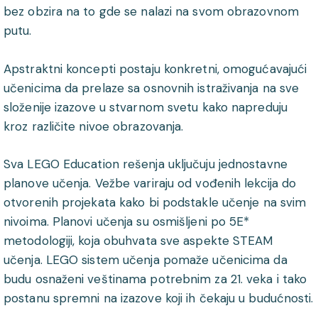
bez obzira na to gde se nalazi na svom obrazovnom
putu.
Apstraktni koncepti postaju konkretni, omogućavajući
učenicima da prelaze sa osnovnih istraživanja na sve
složenije izazove u stvarnom svetu kako napreduju
kroz različite nivoe obrazovanja.
Sva LEGO Education rešenja uključuju jednostavne
planove učenja. Vežbe variraju od vođenih lekcija do
otvorenih projekata kako bi podstakle učenje na svim
nivoima. Planovi učenja su osmišljeni po 5E*
metodologiji, koja obuhvata sve aspekte STEAM
učenja. LEGO sistem učenja pomaže učenicima da
budu osnaženi veštinama potrebnim za 21. veka i tako
postanu spremni na izazove koji ih čekaju u budućnosti.