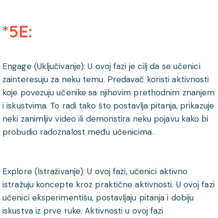
*5E:
Engage (Uključivanje): U ovoj fazi je cilj da se učenici
zainteresuju za neku temu. Predavač koristi aktivnosti
koje povezuju učenike sa njihovim prethodnim znanjem
i iskustvima. To radi tako što postavlja pitanja, prikazuje
neki zanimljiv video ili demonstira neku pojavu kako bi
probudio radoznalost među učenicima.
Explore (Istraživanje): U ovoj fazi, učenici aktivno
istražuju koncepte kroz praktične aktivnosti. U ovoj fazi
učenici eksperimentišu, postavljaju pitanja i dobiju
iskustva iz prve ruke. Aktivnosti u ovoj fazi