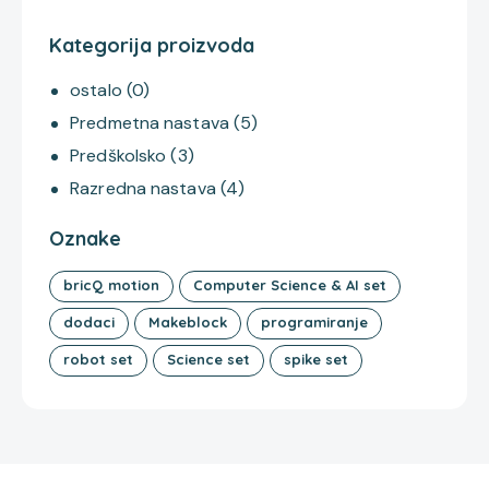
Kategorija proizvoda
ostalo
(0)
Predmetna nastava
(5)
Predškolsko
(3)
Razredna nastava
(4)
Oznake
bricQ motion
Computer Science & AI set
dodaci
Makeblock
programiranje
robot set
Science set
spike set