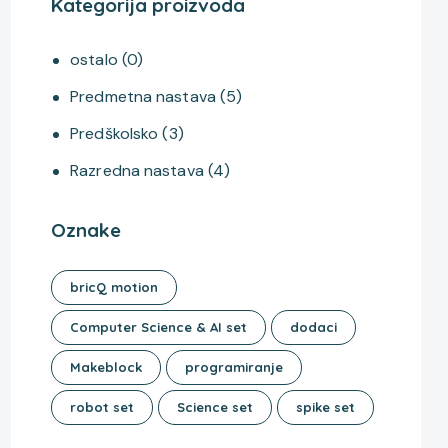
Kategorija proizvoda
ostalo
(0)
Predmetna nastava
(5)
Predškolsko
(3)
Razredna nastava
(4)
Oznake
bricQ motion
Computer Science & AI set
dodaci
Makeblock
programiranje
robot set
Science set
spike set