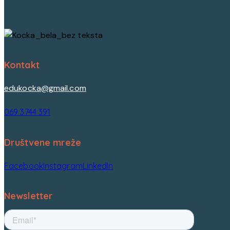
Kontakt
edukocka@gmail.com
069 3744 391
Društvene mreže
Facebook
Instagram
LinkedIn
Newsletter