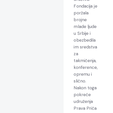
Fondacija je
poržala
brojne
mlade ljude
u Srbije i
obezbedila
im sredstva
za
takmičenja,
konference,
opremu i
slično.
Nakon toga
pokreće
udruženja
Prava Priča