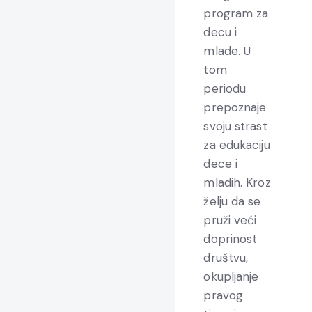
program za
decu i
mlade. U
tom
periodu
prepoznaje
svoju strast
za edukaciju
dece i
mladih. Kroz
želju da se
pruži veći
doprinost
društvu,
okupljanje
pravog