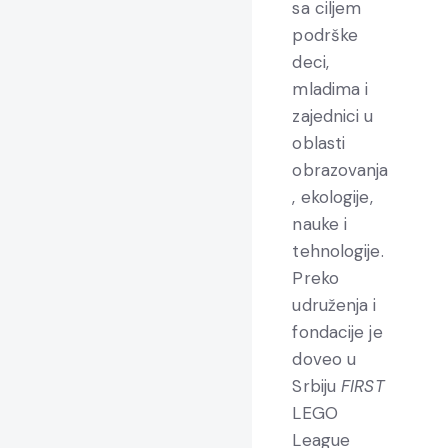
sa ciljem
podrške
deci,
mladima i
zajednici u
oblasti
obrazovanja
, ekologije,
nauke i
tehnologije.
Preko
udruženja i
fondacije je
doveo u
Srbiju
FIRST
LEGO
League