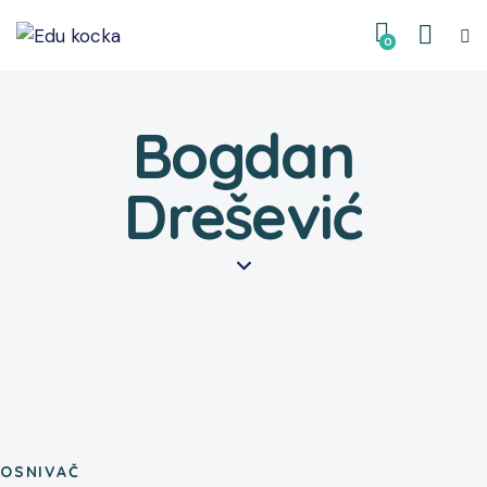
0
Bogdan
Drešević
OSNIVAČ