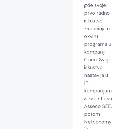
gde svoje
prvo radno
iskustvo
započinje u
okviru
programa u
kompaniji
Cisco. Svoje
iskustvo
nastavlja u
IT
kompanijam
a kao što su
Asseco SEE,
potom
Netconomy