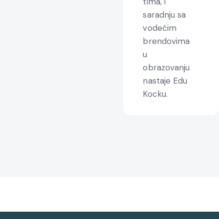
tima, i
saradnju sa
vodećim
brendovima
u
obrazovanju
nastaje Edu
Kocku.