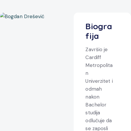
Biogra
fija
Završio je
Cardiff
Metropolita
n
Univerzitet i
odmah
nakon
Bachelor
studija
odlučuje da
se zaposli