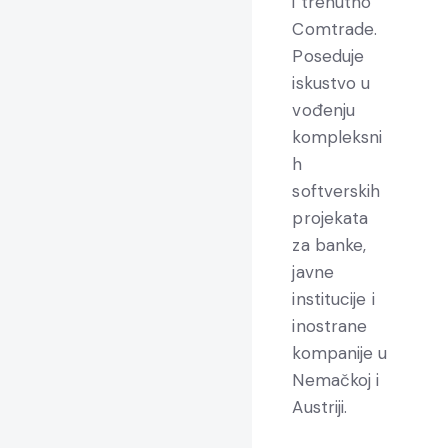
i trenutno
Comtrade.
Poseduje
iskustvo u
vođenju
kompleksni
h
softverskih
projekata
za banke,
javne
institucije i
inostrane
kompanije u
Nemačkoj i
Austriji.