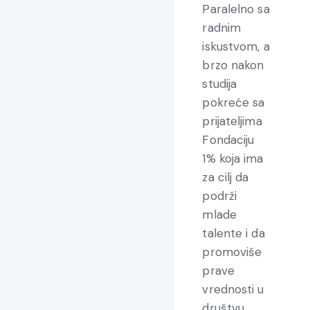
Paralelno sa
radnim
iskustvom, a
brzo nakon
studija
pokreće sa
prijateljima
Fondaciju
1% koja ima
za cilj da
podrži
mlade
talente i da
promoviše
prave
vrednosti u
društvu.